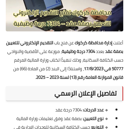
أعلنت
إدارة محافظة كركوك
عن فتح باب
التقديم الإلكتروني للتعيين
بصفة عقد
بعدد
7304 درجة وظيفية
، موزعة على الأقضية والنواحي
حسب الكثافة السكانية، وذلك تنفيذًا لكتاب وزارة المالية المرقم
50777 في 17/8/2023
، واستنادًا إلى البند (2) من المادة (66) من
قانون الموازنة العامة رقم (13) لسنة 2023 – 2025
.
تفاصيل الإعلان الرسمي
🔹
عدد الدرجات:
7304 درجة عقد
🔹
نوع التعيين:
بصفة عقد وفق تعليمات وزارة المالية
🔹
التوزيع:
حسب الكثافة السكانية للوحدات الإدارية في