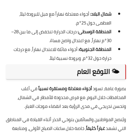
شمال البلاد:
أجواء معتدلة نهاراً مع ميل للبرودة ليلاً،
العظمى حول 25°م.
المنطقة الوسطى:
درجات الحرارة تنخفض إلى ما بين 28–
30°م نهاراً، مع اعتدال واضح مساءً.
المنطقة الجنوبية:
أجواء مائلة للاعتدال نهاراً، مع درجات
حرارة حول 32°م، وبرودة نسبية ليلاً.
🌤️ التوقع العام
بصورة عامة، تسود
أجواء معتدلة ومستقرة نسبياً
في أغلب
المحافظات خلال اليوم، مع فرص محدودة للأمطار في الشمال،
وتحسن تدريجي في مدى الرؤية بعد انقضاء موجات الغبار.
ويُنصح المواطنين والسائقين بتوخي الحذر أثناء القيادة في المناطق
التي تشهد
غباراً كثيفاً
، خاصة خلال ساعات الصباح الأولى، ومتابعة