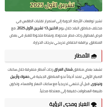
تشير توقعات الأرصاد الجوية إلى استمرار تقلبات الطقس في
مختلف مناطق البلاد خلال يوم
الاثنين 13 تشرين الأول 2025
، مع
فرص لهطول زخات مطر محدودة، ونشاط ملحوظ للغبار في بعض
المناطق، يرافقه انخفاض تدريجي بدرجات الحرارة.
🌧️ الأمطار
تشهد بعض مناطق
شمال العراق
زخات أمطار متفرقة خلال ساعات
الصباح الأولى، تمتد أحياناً نحو المناطق الجبلية في
دهوك وأربيل
ونينوى
، قبل أن تنتهي تدريجياً مع ساعات النهار والمساء. وتكون
طبيعة الهطولات خفيفة إلى معتدلة محلياً.
🌪️ الغبار ومدى الرؤية