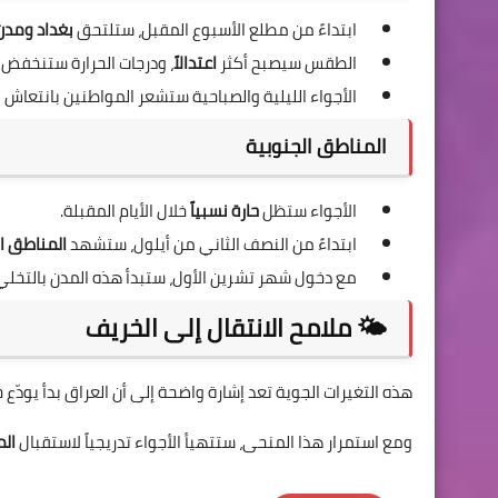
ابتداءً من مطلع الأسبوع المقبل، ستلتحق
بغداد ومدن
الطقس سيصبح أكثر
اعتدالاً
، ودرجات الحرارة ستنخفض تد
الأجواء الليلية والصباحية ستشعر المواطنين بانتعاش ن
المناطق الجنوبية
الأجواء ستظل
حارة نسبياً
خلال الأيام المقبلة.
ابتداءً من النصف الثاني من أيلول، ستشهد
المناطق ا
مع دخول شهر تشرين الأول، ستبدأ هذه المدن بالتخلي عن
🌤️ ملامح الانتقال إلى الخريف
هذه التغيرات الجوية تعد إشارة واضحة إلى أن العراق بدأ يودّع
ومع استمرار هذا المنحى، ستتهيأ الأجواء تدريجياً لاستقبال
ال