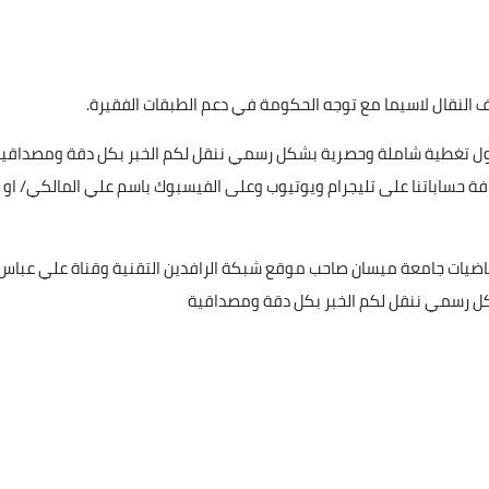
ف النقال لاسيما مع توجه الحكومة في دعم الطبقات الفقيرة.
ا بأول تغطية شاملة وحصرية بشكل رسمي ننقل لكم الخبر بكل دقة ومصداقي
فة حساباتنا على تليجرام ويوتيوب وعلى الفيسبوك باسم علي المالكي/ او
ياضيات جامعة ميسان صاحب موقع شبكة الرافدين التقنية وقناة علي عباس
بشكل رسمي ننقل لكم الخبر بكل دقة ومصداقية