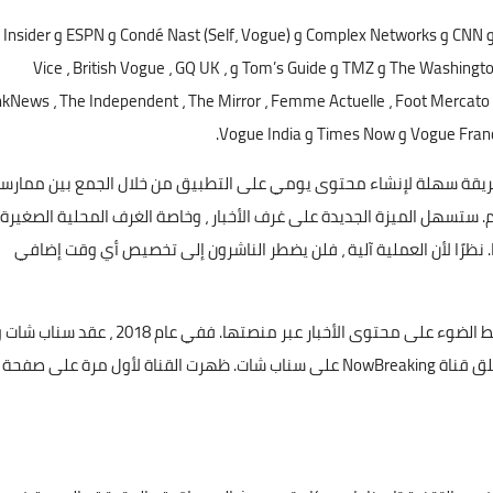
دخلت الشركة في شراكة مع Axios و rg
New York Post و Page Six و The Wall Street Journal و The Washington Post و TMZ و Tom’s Guide و Vice ، British Vogue ، GQ UK ،
nkNews ، The Independent ، The Mirror ، Femme Actuelle ، Foot Mercato ، G
T و Vogue India.
 طريقة سهلة لإنشاء محتوى يومي على التطبيق من خلال الجمع بين ممارس
ستسهل الميزة الجديدة على غرف الأخبار ، وخاصة الغرف المحلية الصغيرة ،
. نظرًا لأن العملية آلية ، فلن يضطر الناشرون إلى تخصيص أي وقت إضافي
هذه ليست المرة الأولى التي يتطلع فيها سناب شات إلى تسليط الضوء على محتوى الأخبار عبر منصتها. ففي عام 2018 ، عقد سناب
Now صفقة من شأنها أن ترى ناشر أخبار الفيديو الاجتماعي يطلق قناة NowBreaking على سناب شات. ظهرت القناة لأول مرة على صفحة