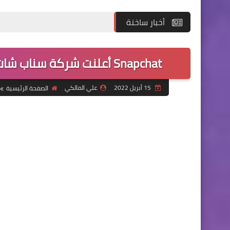
أخبار ساخنة
Snapchat أعلنت شركة سناب شات عن تقديم ميزة “قصص ديناميكية” جديدة
15 أبريل 2022
علي المالكي
الصفحة الرئيسية