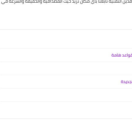
دين التقنية تابعنا باي مكان تريد حيث المصداقية والحقيقة والسرعة في
 قواعد هامة
جديدة