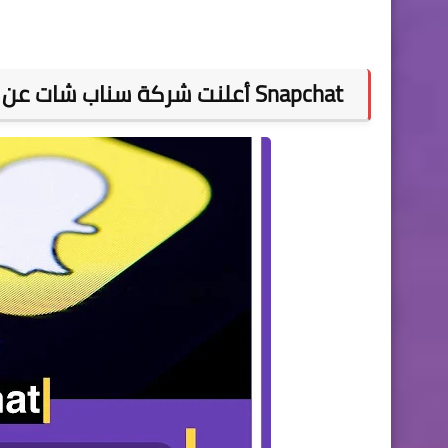
Snapchat أعلنت شركة سناب شات عن تقديم ميزة “قصص ديناميكية” جديدة