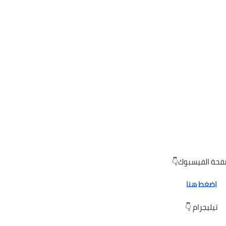
حة الفيسبوك👇
اضغط هنا
تيليجرام 👇