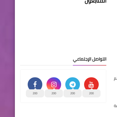
المتابعون
التواصل الإجتماعي
م
200
200
200
200
ة