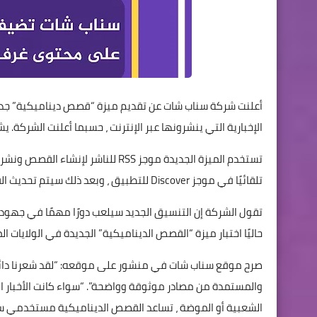
أعلنت شركة سناب شات عن تقديم ميزة “قصص ديناميكية” جديدة
الإخبارية التي ينشرونها عبر الإنترنت ، حسبما أعلنت الشركة. يشمل الشركاء الأوائل CNN و oomberg
تستخدم الميزة الجديدة موجز RSS لل
تلقائيًا في موجز Discover للتطبيق ، وبعد ذلك سيتم تحديث القصص في الوقت الفعلي.
تقول الشركة إن التنسيق الجديد سيلعب دورًا مهمًا في جهود
حاليًا اختبار ميزة “القصص الديناميكية” الجديدة في الولايات 
صرح موقع سناب شات في منشور على موقعه: “لقد شعرنا دائمً
والمستمدة من مصادر موثوقة وواضحة”. “سواء كانت الأخبار الع
الشعبية أو الموضة ، تساعد القصص الديناميكية مستخدمي سن