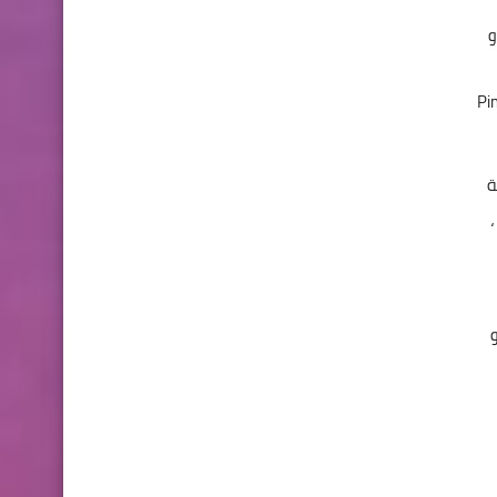
Bloombe و Buzzfeed و CNN و Complex Networks و Condé Nast (Self، Vogue) و ESPN و Insider و
Pi
ة
 شات و