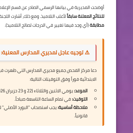
أوضحت المديرية في بيانها الرسمي الصادر عن قسم الإعلام و
للنتائج المعلنة سابقاً
لأغلب التلاميذ. ومع ذلك، أشارت الل
مطابقة
(أي وجد فيها تغيير في الدرجات لصالح التلاميذ).
⚠️ توجيه عاجل لمديري المدارس المعنية:
دعا مركز الفحص جميع مديري المدارس التي ظهرت فيه
الابتدائية فوراً وفق التوقيتات التالية:
الموعد:
يومي الاثنين والثلاثاء (22 و 23 حزيران 2026).
التوقيت:
في تمام الساعة التاسعة صباحاً.
ملاحظة أساسية:
يجب استصحاب "البورد الأصلي" لل
قانونياً.