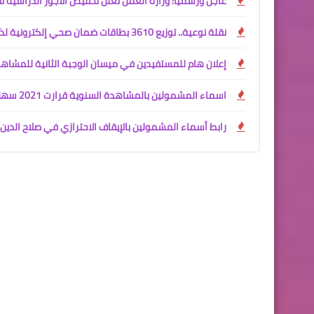
عاجل ورسمياً: وزارة العمل تعلن تخفيض الأجور الدراسية لأق
نقلة نوعية.. توزيع 3610 بطاقات ضمان صحي إلكترونية لذوي الإعاقة في بغداد
إعلان هام للمستفيدين في ميسان الوجبة الثانية للمشاهدات السنو
اسماء المشمولين بالمشاهدة السنوية قرارت 2021 سهل نينوى
رابط أسماء المشمولين بالإيقاف الاحترازي في صلاح الدين 2026 (595 اسماً)