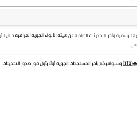
 الرسمية وآخر التحديثات الصادرة عن
هيئة الأنواء الجوية العراقية
خلال الأي
قس.
نتمنى ثبات هذه التوقعات لما فيه الخير والبركة للبلاد والعباد 🌧️🇮🇶 وسنوافيكم بآخر المستجدات الجوية أولًا بأول فور صدور التحديثات