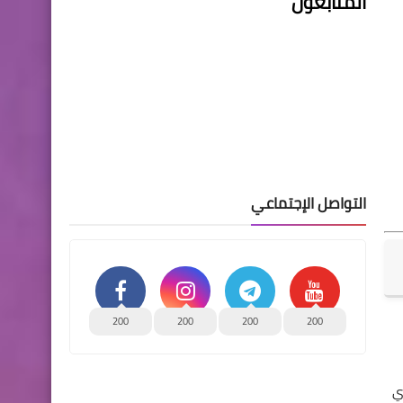
المتابعون
التواصل الإجتماعي
200
200
200
200
ي