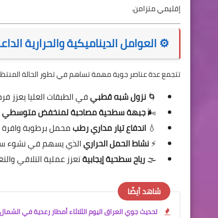
إقليمي متزامن.
⚙️ العوامل الديناميكية والحرارية الداع
تتجمع عدة عناصر جوية مهمة تساهم في تطور الحالة المنتظرة،
🌀
نزول شبه قطبي
في الطبقات العليا يعزز فر
🌬️
جبهة سطحية مصاحبة لمنخفض متوسطي
ت
💧
اندفاع تيار مداري رطب
محمل برطوبة وافرة من
⚡
نشاط الحمل الحراري
الذي يسهم في نشوء سحب
🌫️
رياح سطحية إيجابية
تعزز عملية التلاقي والت
شاهد أيضًا
تحديث جوي العراق اليوم الثلاثاء أمطار رعدية في الشما