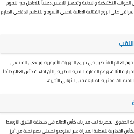
ى الجوانب التكتيكية والبدنية وتجهيز اللاعبين ذهنياً للتعامل مع النجوم
اقي على الروح القتالية العالية للاعبي الأسود والتنظيم الدفاعي الصارم
اللقب
نجوم العالم الناشطين في كبرى الدوريات الأوروبية. ويسعى الفرنسي
اة الثلاث. ورغم الفوارق الفنية النظرية، إلا أن لقاءات كأس العالم دائماً
احتمالات ومثيرة للمتابعة حتى الثواني الأخيرة.
قنوات بي إن سبورتس (beIN SPORTS) القطرية الحقوق الحصرية لبث مباريات كأس العالم في منطقة الشرق الأوسط
س القطرية لتغطية المباراة عبر استوديو تحليلي يضم نخبة من أبرز