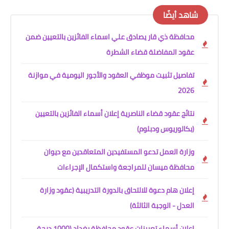
شاهد أيضًا
محافظة ذي قار يصادق علي اسماء الفائزين بالتعيين ضمن
عقود المفاضلة قضاء الشطرة
تفاصيل تثبيت موظفي العقود والأجور اليومية في موازنة
2026
نتائج عقود قضاء الناصرية إعلان أسماء الفائزين بالتعيين
(بكالوريوس ودبلوم)
وزارة العمل تدعو المستفيدين المتعاقدين مع ديوان
محافظة ميسان للمراجعة واستكمال الإجراءات
إعلان هام دعوة للالتحاق بالدورة التدريبية (عقود وزارة
العدل - الوجبة الثالثة)
إعلان أسماء تعيينات عقود محافظة بغداد (1000 درجة