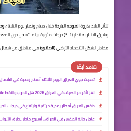
تتأثر البلاد بذروة
الموجه الباردة
خلال صباح ونهار يوم الثلاثاء
ودر
وشرق الانبار بمقدار (1-3) درجات مئوية بينما تسجل دون المعدل بمقدار أقل من 1 درجة مئوية في مدن شمال البلاد وغرب الانبار.
مخاطر تشكل الأنجماد الأرضي (
الصقيع
) في مناطق من شمال وغر
شاهد أيضًا
تحديث جوي العراق اليوم الثلاثاء أمطار رعدية في الشما
لغز تأخر حر الصيف في العراق 2026 هل للحرب والنفط علاقة ببرودة الأجواء؟ تحليل علمي شامل
طقس العراق أمطار رعدية مرتقبة وارتفاع في درجات الحرا
عاجل حالة الطقس في العراق.. أسبوع ماطر يطرق الأبواب