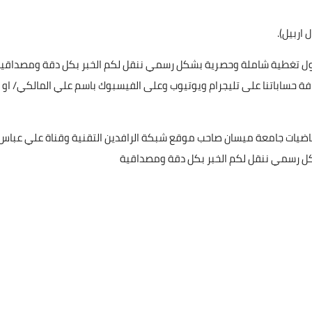
اربيل).
ا بأول تغطية شاملة وحصرية بشكل رسمي ننقل لكم الخبر بكل دقة ومصداقي
فة حساباتنا على تليجرام ويوتيوب وعلى الفيسبوك باسم علي المالكي/ او
ياضيات جامعة ميسان صاحب موقع شبكة الرافدين التقنية وقناة علي عباس
بشكل رسمي ننقل لكم الخبر بكل دقة ومصداقية