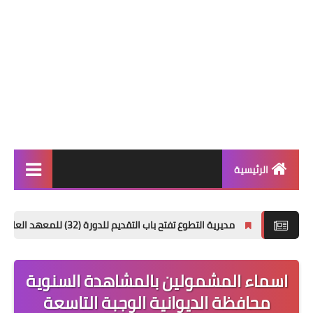
الرئيسية
الاخبار العامة
مديرية التطوع تفتح باب التقديم للدورة (32) للمعهد العالي للتطوير الأمني والإداري
اخبار التربية والتعليم
الربح من الانترنت
اسماء المشمولين بالمشاهدة السنوية
العراق فقط
محافظة الديوانية الوجبة التاسعة