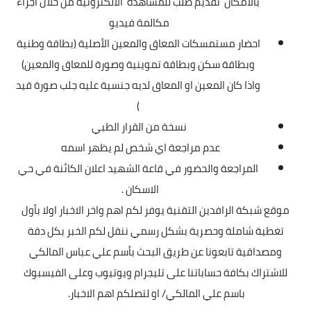
بالأمكان تقديم طلب للمشاهدة الألكترونية من خلال اجراء
مكالمة فيديو
احضار مستمسكات المعاق والمعين الأصلية (بطاقة وطنية
وبطاقة سكن وبطاقة تموينية وصورة للمعاق والمعين)
واذا كان المعين او المعاق لديه جنسية عليه جلب صورة قيد
)
نسخة من القرار الطبي
عدم مراجعة اي شخص لم يظهر اسمه
المراجعة والحضور في قاعة الشهيد اعلان الكائنة في حي
الاسكان .
موقع شبكة الرافدين التقنية يوفر لكم اهم واخر الاخبار اولا بأول
تغطية شاملة وحصرية بشكل رسمي ننقل لكم الخبر بكل دقة
ومصداقية تابعونا عن طريق البحث بأسم علي عباس المالكي
للاشتراك بكافة حساباتنا على تليجرام ويوتيوب وعلى الفيسبوك
باسم علي المالكي/ او لتصلكم اهم الاخبار.