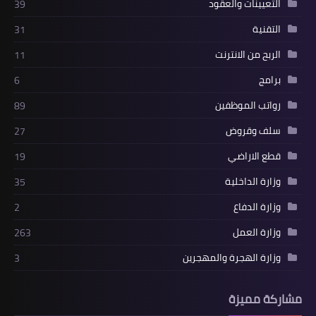
التعيينات والعقود
39
التقنية
31
الربح من الانترنت
11
برامج
6
رواتب الموظفين
89
سلف وقروض
27
قطع الاراضي
19
وزارة الداخلية
35
وزارة الدفاع
2
وزارة العمل
263
وزارة الهجرة والمهجرين
3
مشاركة مميزة