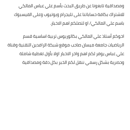
ومصداقية تابعونا عن طريق البحث بأسم علي عباس المالكي
للاشتراك بكافة حساباتنا على تليجرام ويوتيوب وعلى الفيسبوك
باسم علي المالكي/ او لتصلكم اهم الاخبار.
اخوكم أستاذ علي المالكي بكالوريوس تربية اساسية قسم
الرياضيات جامعة ميسان صاحب موقع شبكة الرافدين التقنية وقناة
علي عباس يوفر لكم اهم واخر الاخبار اولا بأول تغطية شاملة
وحصرية بشكل رسمي ننقل لكم الخبر بكل دقة ومصداقية