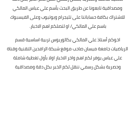
ومصداقية تابعونا عن طريق البحث بأسم علي عباس المالكي
للاشتراك بكافة حساباتنا على تليجرام ويوتيوب وعلى الفيسبوك
باسم علي المالكي/ او لتصلكم اهم الاخبار.
اخوكم أستاذ علي المالكي بكالوريوس تربية اساسية قسم
الرياضيات جامعة ميسان صاحب موقع شبكة الرافدين التقنية وقناة
علي عباس يوفر لكم اهم واخر الاخبار اولا بأول تغطية شاملة
وحصرية بشكل رسمي ننقل لكم الخبر بكل دقة ومصداقية