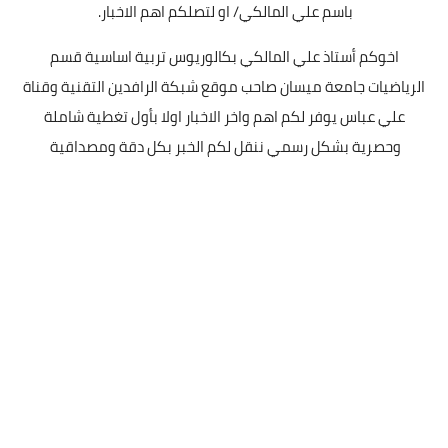
باسم علي المالكي/ او لتصلكم اهم الاخبار.
اخوكم أستاذ علي المالكي بكالوريوس تربية اساسية قسم
الرياضيات جامعة ميسان صاحب موقع شبكة الرافدين التقنية وقناة
علي عباس يوفر لكم اهم واخر الاخبار اولا بأول تغطية شاملة
وحصرية بشكل رسمي ننقل لكم الخبر بكل دقة ومصداقية