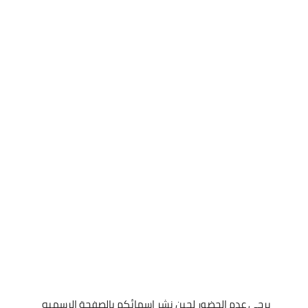
يرجى عدم الحضور لحين نشر اسمائكم بالصفحة الرسميه