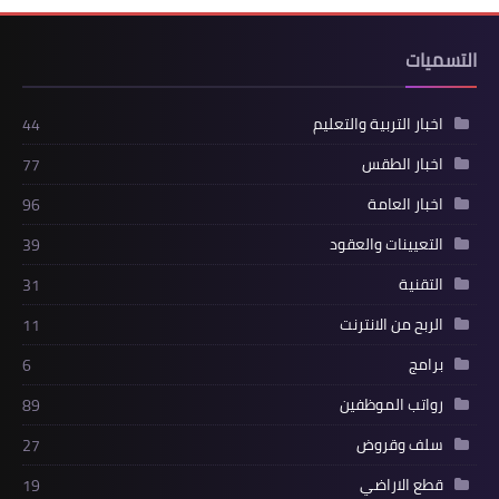
التسميات
اخبار التربية والتعليم
44
اخبار الطقس
77
اخبار العامة
96
التعيينات والعقود
39
التقنية
31
الربح من الانترنت
11
برامج
6
رواتب الموظفين
89
سلف وقروض
27
قطع الاراضي
19