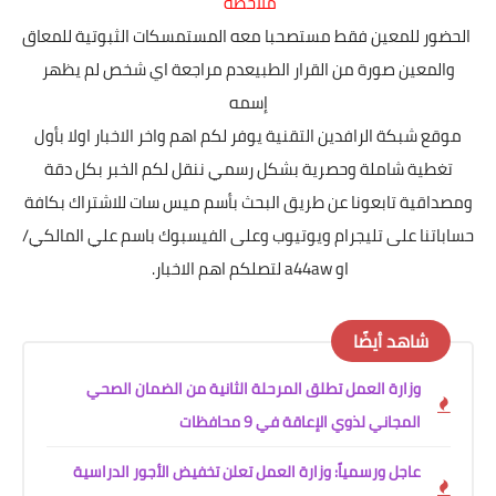
ملاحظة
الحضور للمعين فقط مستصحبا معه المستمسكات الثبوتية للمعاق
والمعين
صورة من القرار الطبي
عدم مراجعة اي شخص لم يظهر
إسمه
موقع شبكة الرافدين التقنية يوفر لكم اهم واخر الاخبار اولا بأول
تغطية شاملة وحصرية بشكل رسمي ننقل لكم الخبر بكل دقة
ومصداقية تابعونا عن طريق البحث بأسم ميس سات للاشتراك بكافة
حساباتنا على تليجرام ويوتيوب وعلى الفيسبوك باسم علي المالكي/
او a44aw لتصلكم اهم الاخبار.
شاهد أيضًا
وزارة العمل تطلق المرحلة الثانية من الضمان الصحي
المجاني لذوي الإعاقة في 9 محافظات
عاجل ورسمياً: وزارة العمل تعلن تخفيض الأجور الدراسية