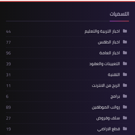
التسميات
اخبار التربية والتعليم
44
اخبار الطقس
77
اخبار العامة
96
التعيينات والعقود
39
التقنية
31
الربح من الانترنت
11
برامج
6
رواتب الموظفين
89
سلف وقروض
27
قطع الاراضي
19