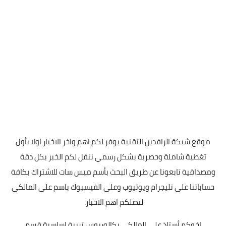
موقع شبكة الرافدين التقنية يوفر لكم اهم واخر الاخبار اولا بأول
تغطية شاملة وحصرية بشكل رسمي ننقل لكم الخبر بكل دقة
ومصداقية تابعونا عن طريق البحث بأسم ميس سات للاشتراك بكافة
حساباتنا على تليجرام ويوتيوب وعلى الفيسبوك باسم علي المالكي
لتصلكم اهم الاخبار.
اخوكم أستاذ علي المالكي بكالوريوس تربية اساسية قسم