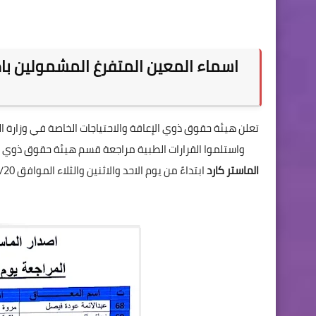
اسماء المعين المتفرغ المشمولين باص
تعلن هيئة حقوق ذوي الإعاقة والاحتياجات الخاصة في وزارة ال
واستلموا القرارات الطبية مراجعة قسم هيئة حقوق ذوي ا
الماستر كارد
ابتداءً من يوم الاحد والاثنين والثلاء الموافق 2024/10/20 وحسب قوائم الأسماء المدرجة أدناه... الراجعة حسب التواريخ المحددة