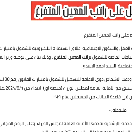
م على راتب المعين المتفرغ
 العمل والشؤون الاجتماعية اطلاق الاستمارة ‏الالكترونية للشمول بامتيازات
براتب المعين المتفرغ
، وذلك بناء على توجيه وزير ال
جتماعية السيد احمد الاسدي
واوضحت الهيئة ان التقديم على الاستمارة الالكترونية مجاني 
2013، وفق الرابط الالكتروني المبين ادناه بالتقديم وذلك بالتنسيق مع الأمانة
ي قاعدة البيانات من المسجلين لعام ٢٠١٩ ‏
ملاحظة :-‏
لخدمة الارشادية تقدمها الأمانة العامة لمجلس الوزراء ‏وعلى الرقم المجاني