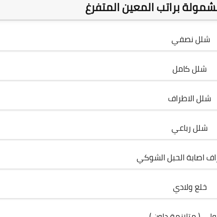
مشمولة براتب المعين المتفرغ
شلل نصفي
شلل كامل
شلل الاطراف
شلل رباعي
راف اصابة الحبل الشوكي
خلع ولادي
لي ( متلازمة داون )