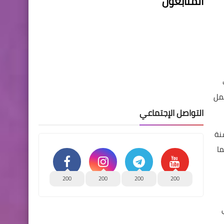
المتابعون
عمل
التواصل الإجتماعي
ودعت الاشخاص ذوي الاعاقة للتسجيل للشمول ‏بامتيازات القانون رقم 38 لسنة
 ‏العامة لمجلس الوزراء (منصة اور) ابتداء من 2024/8/1 ،علما
200
200
200
200