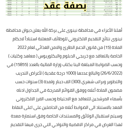
أهلنا الأعزاء في محافظة نينوى على بركة الله يعلن ديوان محافظة
نينوى نتائج التقديم الالكتروني للوظائف المعلنة استناداً لاحكام
المادة (15) من قانون الدعم الطارئ والامن الغذائي لعام 2022
الخاصة يالتعاقد مع خريجي الدبلوم والبكلوريوس ( معاهد وكليات )
وحسب الضوابط المبلغة الينا بكتاب وزارة المالية بالعدد (15855) في
(26/6/2022) والبالغ عددها (1000 درجة عقدية ) لأغراض التدريب
والتطوير وبراتب شهري (300) الف دينار ولمدة (3) سنوات حسب
مضمون المادة أعلاه ووفق القوائم المدرجة في الجداول ادناه
بأسماء المرشحين للتعاقد مع الاحتياط وحسب الفرز الالكتروني
المعد بالاستناد الى الضوابط أعلاه من الحاصلين على اعلى النقاط
وسيتم استقبال الوثائق والمستندات الخاصة وفق استمارة معدة
لهذا الغرض في مراكز الاقضية والنواحي التي جرى فيها التقديم