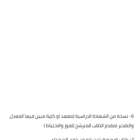
6- نسخة من الشهادة الدراسية (معهد او كلية مبين فيها المعدل
والتقدير لمقدم الطلب المترشح للفوز والاحتياط )
7- كتاب او هوية يثبت انه من ذوي الشهداء .