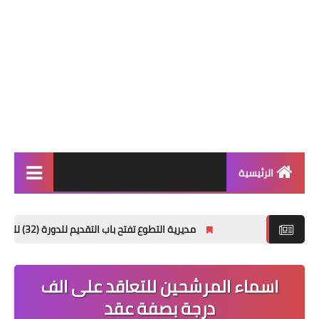
الرئيسية
الاخبار العامة
مديرية التطوع تفتح باب التقديم للدورة (32) للمعهد العالي للتطوير الأمني والإداري
اخبار التربية والتعليم
الربح من الانترنت
اسماء المرشحين للتعاقد على الف
العراق فقط
درجة بصفة عقد