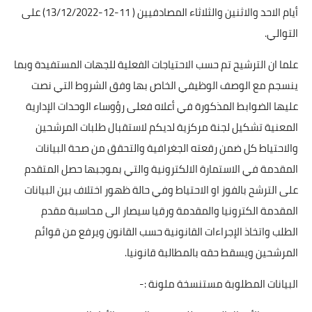
أيام الاحد والاثنين والثلاثاء المصادفيين ( 11-12-13/12/2022) على
التوالي.
علما ان الترشيح تم حسب الاحتياجات الفعلية للجهات المستفيدة وبما
ينسجم مع الوصف الوظيفي الخاص بها وفق الشروط التي نصت
عليها الضوابط المذكورة في أعلاه فعلى رؤوساء الوحدات الإدارية
المعنية تشكيل لجنة مركزية لديكم لاستقبال طلبات المرشحين
والاحتياط كل ضمن رقعته الجغرافية والتحقق من صحة البيانات
المقدمة في الاستمارة الالكترونية والتي بموجبها حصل المتقدم
على الترشح بالفوز او الاحتياط وفي حالة ظهور اختلاف بين البيانات
المقدمة الكترونيا والمقدمة ورقيا سيصار الى محاسبة مقدم
الطلب واتخاذ الإجراءات القانونية حسب القانون ويرفع من قوائم
المرشحين ويسقط حقه بالمطالبة قانونيا.
البيانات المطلوبة مستنسخة ملونة :-