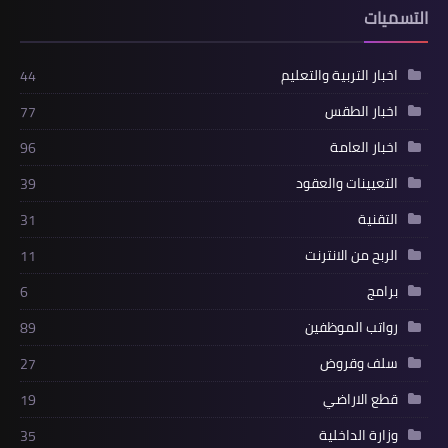
التسميات
اخبار التربية والتعليم
44
اخبار الطقس
77
اخبار العامة
96
التعيينات والعقود
39
التقنية
31
الربح من الانترنت
11
برامج
6
رواتب الموظفين
89
سلف وقروض
27
قطع الاراضي
19
وزارة الداخلية
35