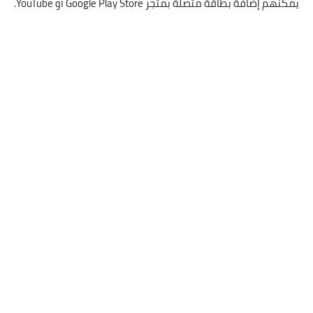
يمكنهم إضافة بطاقة متصلة بمتجر Google Play Store أو YouTube.