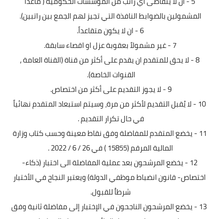
5 - ان لا يتقاضى اي راتب من المؤسسات الحكومية ( ماعدا
المشمولين بالضوابط النافذة التي تجيز لهم الجمع بين راتبين).
6 - ان لا يكون متقاعداً.
7 - غير مشمولاً بعقوبة عزل او اقصاء سابقة.
8 - لا يحق للمتقدم ان يقدم على أكثر من قناة (القناة العامة ,
القنوات الخاصة).
9 - لا يجوز التقديم على أكثر من اختصاص.
10 - لا يُقبل التقديم لأكثر من مرة، وسيتم استبعاد المتقدم نهائياً
في حال تكرار التقديم .
11 - يخضع المتقدم للمفاضلة وفق نقاط معينة وحسب كتاب وزارة
المالية المرقم (15855 ) في 26 / 6 / 2022 .
12 - يخضع المرشحون بعد عملية المفاضلة الى اختبار (ذكاء-
اختصاص- قانون انضباط موظفي الدولة) ويعتبر النجاح في الأختبار
شرطاُ للقبول.
13 - يخضع المرشحون الناجحون في الإختبار إلى مفاضلة ثانية وفق