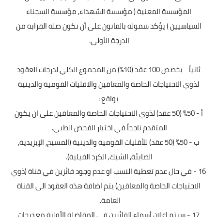
المؤسسة المعنية ( مؤسسة الشهداء, مؤسسة السجناء
السياسيين ) يؤكد شموله بالقانون على أن تكون صلة القرابة من
الدرجة الأولى.
ثانياً - يخصص 100 عقد (10%) من المجموع الكلي لدرجات العقود
لذوي الاحتياجات الخاصة والمعاقين والاقليات القومية والدينية
بواقع :
أ - 50% (50 عقد) لذوي الاحتياجات الخاصة والمعاقين على ان يكون
المتقدم ناجحاً في اختبار الفحص الطبي.
ب - 50% (50 عقد) للأقليات القومية والدينية (المسيح, الإيزيدية,
الصابئة, الشبك, الكرد الفيلية).
16 - في حال عدم تغطية النسب او عدم وجود فائزين في قناة (ذوي
الاحتياجات الخاصة والمعاقين) يتم اضافة هذه العقود الى القناة
العامة.
17 - سيتم إعلان أسماء الفائزين في المفاضلة الأولية مع درجات