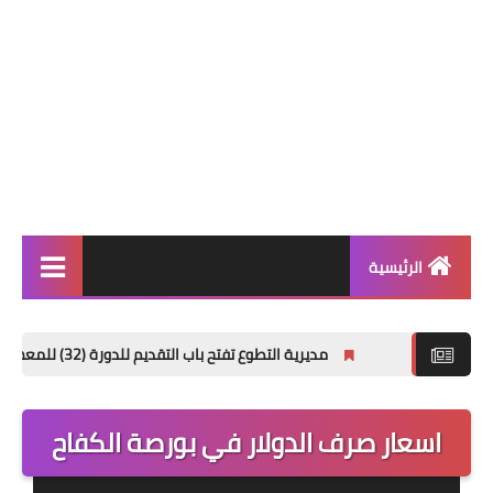
الرئيسية
الاخبار العامة
مديرية التطوع تفتح باب التقديم للدورة (32) للمعهد العالي للتطوير الأمني والإداري
اخبار التربية والتعليم
الربح من الانترنت
اسعار صرف الدولار في بورصة الكفاح
العراق فقط