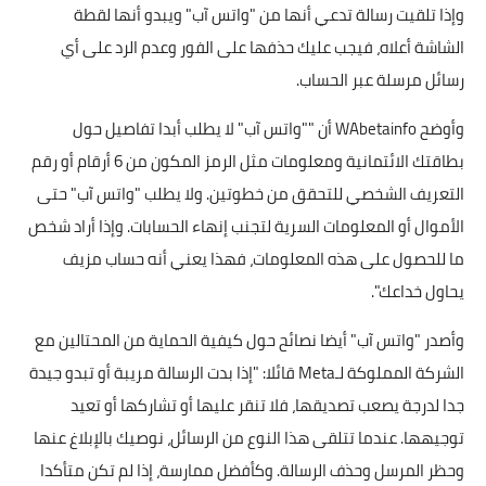
وإذا تلقيت رسالة تدعي أنها من "واتس آب" ويبدو أنها لقطة
الشاشة أعلاه، فيجب عليك حذفها على الفور وعدم الرد على أي
رسائل مرسلة عبر الحساب.
وأوضح WAbetainfo أن ""واتس آب" لا يطلب أبدا تفاصيل حول
بطاقتك الائتمانية ومعلومات مثل الرمز المكون من 6 أرقام أو رقم
التعريف الشخصي للتحقق من خطوتين. ولا يطلب "واتس آب" حتى
الأموال أو المعلومات السرية لتجنب إنهاء الحسابات. وإذا أراد شخص
ما للحصول على هذه المعلومات، فهذا يعني أنه حساب مزيف
يحاول خداعك".
وأصدر "واتس آب" أيضا نصائح حول كيفية الحماية من المحتالين مع
الشركة المملوكة لـMeta قائلا: "إذا بدت الرسالة مريبة أو تبدو جيدة
جدا لدرجة يصعب تصديقها، فلا تنقر عليها أو تشاركها أو تعيد
توجيهها. عندما تتلقى هذا النوع من الرسائل، نوصيك بالإبلاغ عنها
وحظر المرسل وحذف الرسالة. وكأفضل ممارسة، إذا لم تكن متأكدا