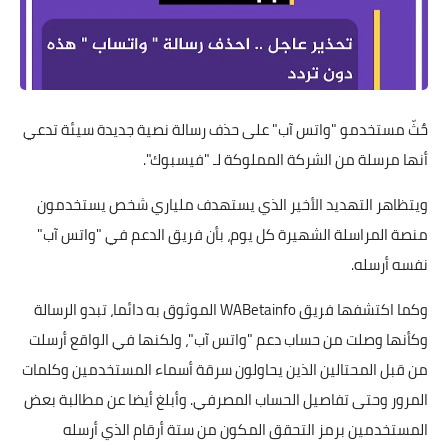
حٌثّ مستخدمو "واتس آب" على حذف رسالة نصية جديدة سيئة تدعي
أنها مرسلة من الشركة المملوكة لـ "فيسبوك".
ويتظاهر التهديد الأخير الذي يستهدف ملياري شخص يستخدمون
منصة المراسلة الشهيرة كل يوم، بأن فريق الدعم في "واتس آب"
نفسه أرسله.
وكما اكتشفها فريق WABetainfo الموثوق به دائما، تبدو الرسالة
وكأنها وصلت من حساب دعم "واتس آب"، ولكنها في الواقع أرسلت
من قبل المحتالين الذين يحاولون سرقة أسماء المستخدمين وكلمات
المرور وحتى تفاصيل الحساب المصرفي. وأبلغ أيضا عن مطالبة بعض
المستخدمين برمز التحقق المكون من ستة أرقام الذي أرسله