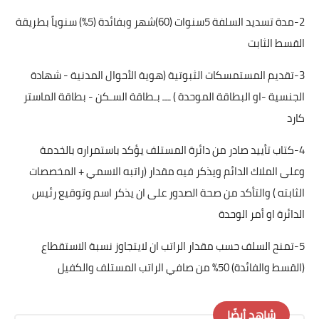
2-مدة تسديد السلفة 5سنوات (60)شهر وبفائدة (5%) سنوياً بطريقة
القسط الثابت
3-تقديم المستمسكات الثبوتية (هوية الأحوال المدنية - شهادة
الجنسية -او البطاقة الموحدة ) ـــ بـطاقة السـكن - بطاقة الماستر
كارد
4-كتاب تأييد صادر من دائرة المستلف يؤكد باستمراره بالخدمة
وعلى الملاك الدائم ويذكر فيه مقدار (راتبه الاسمي + المخصصات
الثابته ) والتأكد من صحة الصدور على ان يذكر اسم وتوقيع رئيس
الدائرة او أمر الوحدة
5-تمنح السلف حسب مقدار الراتب ان لايتجاوز نسبة الاستقطاع
(القسط والفائدة) 50% من صافي الراتب المستلف والكفيل
شاهد أيضًا