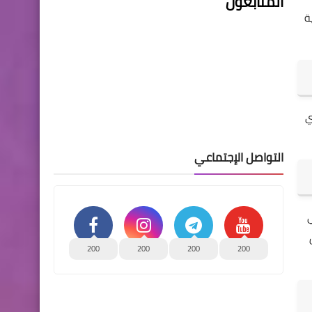
المتابعون
حكومية
كزي
التواصل الإجتماعي
قي
ل
200
200
200
200