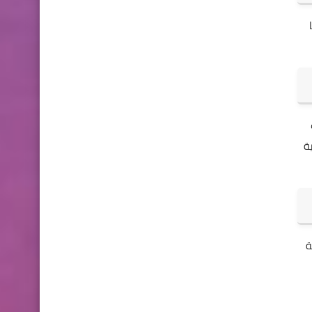
يا
يات
 الأساسية
بة