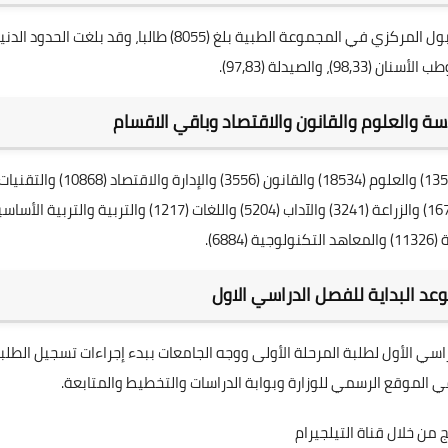
وأضاف وزير التعليم أن عدد الطلبة المقبولين ضمن قناة القبول المركزي في المجموعة الطبية بلغ (8055) طالبا، وقد بلغت الحدود الدن
ة والعلوم والقانون والاقتصاد وباقي الاقسام
وأشار الى أن أعداد المقبولين بلغت في كليات الهندسة (13551) والعلوم (18534) والقانون (3556) والإدارة والاقتصاد (10868) والتقن
الطبية والصحية (1279) والتمريض (2606) والطب البيطري (1673) والزراعة (3241) والآداب (5204) واللغات (1217) والتربية والتربية
وعد البداية للفصل الدراسي الاول
202 موعدا لبداية الفصل الدراسي الأول لطلبة المرحلة الأولى ووجه الجامعات ببدء إجراءات تسجيل الطل
في الموقع الرسمي للوزارة وبوابة الدراسات والتخطيط والمتابعة.
ئج من خلال قناة التيلجيرام