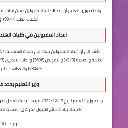
لكليات الطب (99,17)، وطب الأسنان (98,33)، والصيدلة (97,83).
اعداد المقبولين في كليات الهندس
(28049) والمعاهد الطبية (11326) والمعاهد التكنولوجية (6884).
وزير التعليم يحدد م
وحدد وزير التعليم تاريخ 1/12/19
واعتماد بيانات نتائج القبول المركزي المنشورة 
رابط النتا