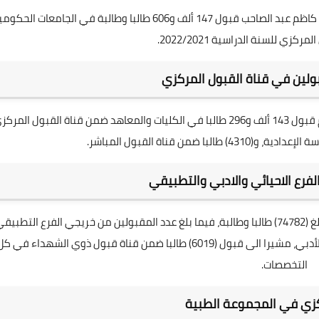
أعلن وزير التعليم العالي والبحث العلمي الأستاذ الدكتور نبيل كاظم عبد الصاحب قبول 147 ألف و606 طالبا وطالبة في الجامعات ال
زي للسنة الدراسية 2022/2021.
ولين في قناة القبول المركزي
وقال خلال المؤتمر الخاص بإعلان نتائج القبول المركزي إنه تم قبول 143 ألف و296 طالبا في الكليات والمعاهد ضمن قناة القبول المر
ا ضمن قناة القبول المباشر.
لفرع الاحيائي والادبي والتطبيقي
وأضاف أن عدد الطلبة المقبولين من خريجي الفرع الاحيائي بلغ (74782) طالبا وطالبة، فيما بلغ عدد المقبولين من خريجي الفرع التطبي
(23488) طالبا وطالبة، وتم قبول (39007) من خريجي الفرع الأدبي، مشيرا الى قبول (6019) طالبا ضمن قناة قبول ذوي الشهداء في ك
التخصصات.
كزي في المجموعة الطبية