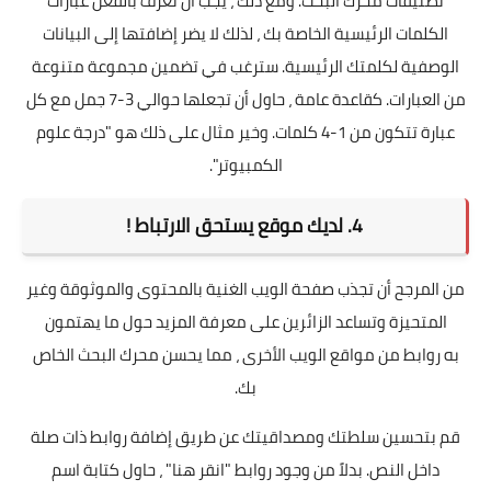
تصنيفات محرك البحث. ومع ذلك ، يجب أن تعرف بالفعل عبارات
الكلمات الرئيسية الخاصة بك ، لذلك لا يضر إضافتها إلى البيانات
الوصفية لكلمتك الرئيسية. سترغب في تضمين مجموعة متنوعة
من العبارات. كقاعدة عامة ، حاول أن تجعلها حوالي 3-7 جمل مع كل
عبارة تتكون من 1-4 كلمات. وخير مثال على ذلك هو "درجة علوم
الكمبيوتر".
4. لديك موقع يستحق الارتباط !
من المرجح أن تجذب صفحة الويب الغنية بالمحتوى والموثوقة وغير
المتحيزة وتساعد الزائرين على معرفة المزيد حول ما يهتمون
به روابط من مواقع الويب الأخرى ، مما يحسن محرك البحث الخاص
بك.
قم بتحسين سلطتك ومصداقيتك عن طريق إضافة روابط ذات صلة
داخل النص. بدلاً من وجود روابط "انقر هنا" ، حاول كتابة اسم