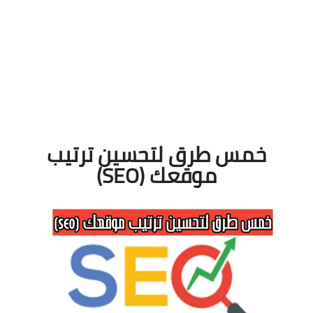
خمس طرق لتحسين ترتيب
موقعك (SEO)