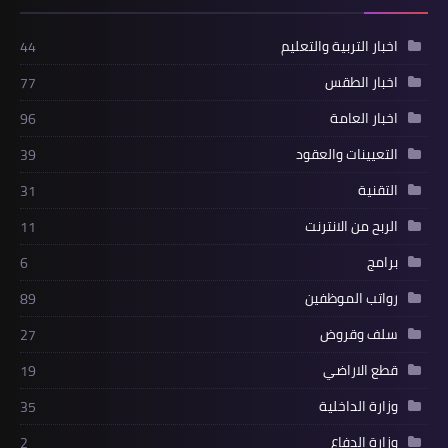
اخبار التربية والتعليم
44
اخبار الطقس
77
اخبار العامة
96
التعيينات والعقود
39
التقنية
31
الربح من الانترنت
11
برامج
6
رواتب الموظفين
89
سلف وقروض
27
قطع الاراضي
19
وزارة الداخلية
35
وزارة الدفاع
2