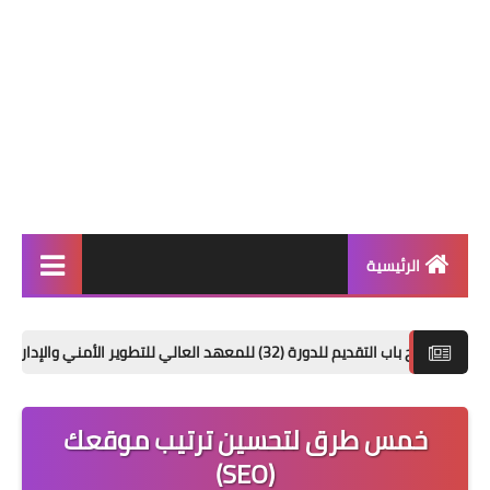
الرئيسية
الاخبار العامة
32) للمعهد العالي للتطوير الأمني والإداري
محا
اخبار التربية والتعليم
الربح من الانترنت
خمس طرق لتحسين ترتيب موقعك
العراق فقط
(SEO)